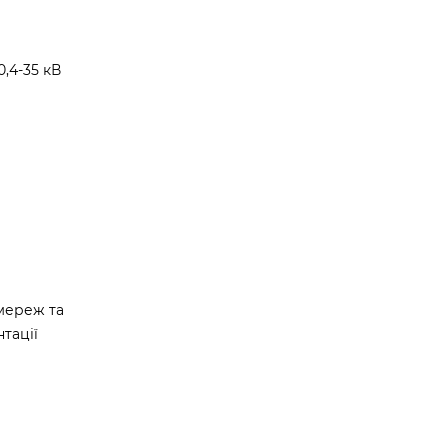
,4-35 кВ
мереж та
тації