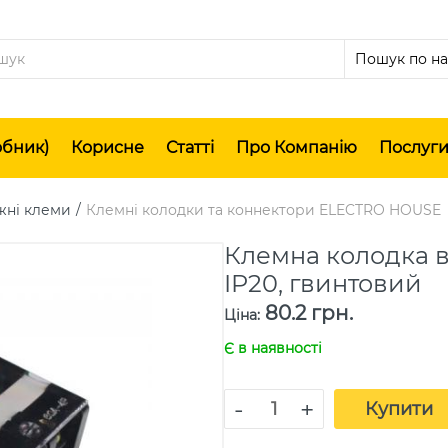
обник)
Корисне
Статті
Про Компанію
Послуг
жні клеми
Клемні колодки та коннектори ELECTRO HOUSE
Клемна колодка в
IP20, гвинтовий
80.2 грн.
Ціна
:
Є в наявності
-
+
Купити