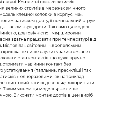
 латуні. Контактні планки затисків
ня великих струмів в мережах змінного
 модель клемної колодки в корпусі має
товим затиском дроту, її номінальний струм
ні і алюмінієві дроти. Так само ця модель
ійністю, довговічністю і має широкий
 вона здатна працювати при температурі від
ія. Відповідає світовим і європейським
а кришка не лише служить захистом, але і
лювати стан контактів, що дуже зручно.
є отримати надійний контакт без
 устаткування (паяльник, прес-кліщі і так
 затисків є одноразовими, як наприклад
але гвинтовий затиск дозволяє використати
о. Таким чином ця модель є не лише
ічною. Виконати монтаж дротів в цей виріб