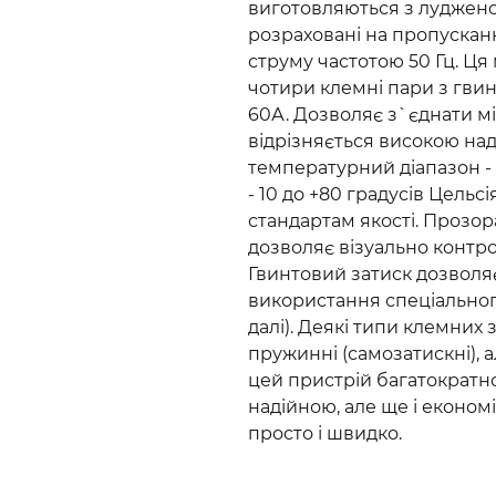
виготовляються з лудженої
розраховані на пропускан
струму частотою 50 Гц. Ця
чотири клемні пари з гвин
60А. Дозволяє з`єднати мід
відрізняється високою над
температурний діапазон -
- 10 до +80 градусів Цельс
стандартам якості. Прозор
дозволяє візуально контро
Гвинтовий затиск дозволя
використання спеціального
далі). Деякі типи клемних
пружинні (самозатискні), 
цей пристрій багатократн
надійною, але ще і економ
просто і швидко.