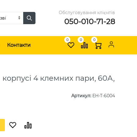
Обслуговування клієнтів
050-010-71-28
0
0
0
и
Контакти
 корпусі 4 клемних пари, 60А,
Артикул
:
EH-T-6004