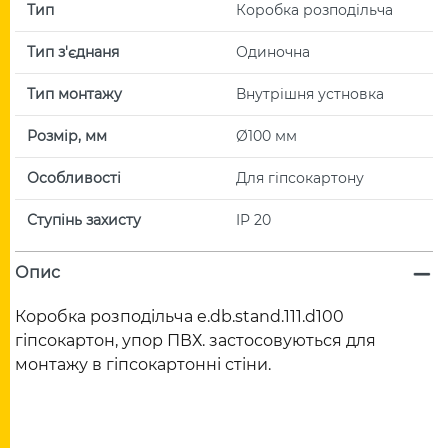
Тип
Коробка розподільча
Тип з'єднаня
Одиночна
Тип монтажу
Внутрішня устновка
Розмір, мм
Ø100 мм
Особливості
Для гіпсокартону
Ступінь захисту
IP 20
Опис
Коробка розподільча e.db.stand.111.d100
гіпсокартон, упор ПВХ. застосовуються для
монтажу в гіпсокартонні стіни.