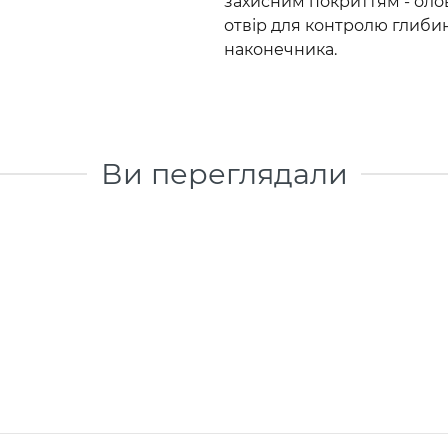
захисним покриттям - оло
отвір для контролю глиби
наконечника.
Ви переглядали