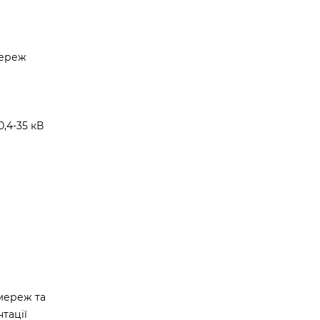
мереж
,4-35 кВ
мереж та
тації