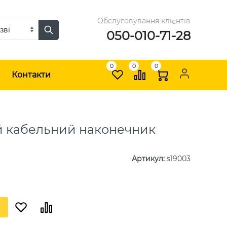
Обслуговування клієнтів
050-010-71-28
0
0
0
и
Контакти
 кабельний наконечник
Артикул
:
s19003