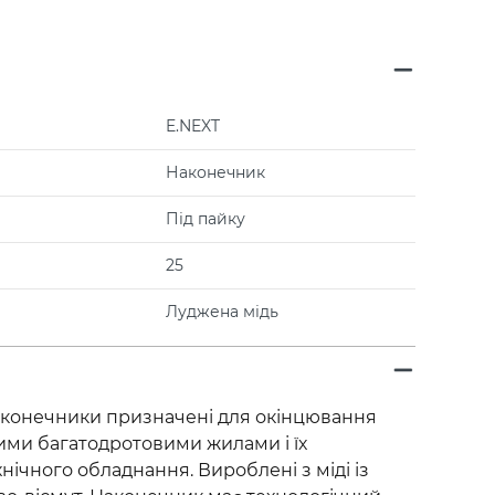
E.NEXT
Наконечник
Під пайку
25
Луджена мідь
аконечники призначені для окінцювання
ними багатодротовими жилами і їх
ічного обладнання. Вироблені з міді із