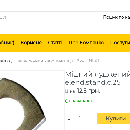
обник)
Корисне
Статті
Про Компанію
Послуг
Шайба
Наконечники кабельні під пайку E.NEXT
Мідний луджений
e.end.stand.c.25
12.5 грн.
Ціна
:
Є в наявності
-
+
Купити