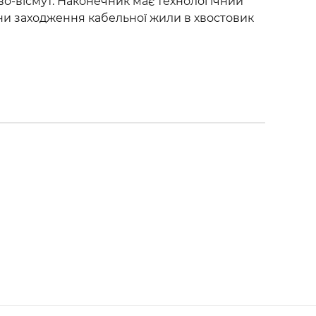
во-вісмут. Наконечник має технологічний
ни заходження кабельної жили в хвостовик