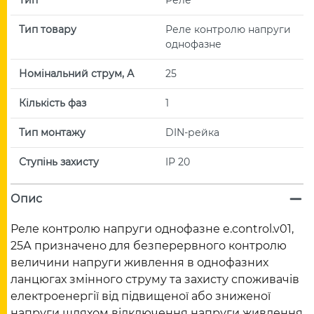
Тип товару
Реле контролю напруги
однофазне
Номінальний струм, А
25
Кількість фаз
1
Тип монтажу
DIN-рейка
Ступінь захисту
IP 20
Опис
Реле контролю напруги однофазне e.control.v01,
25А призначено для безперервного контролю
величини напруги живлення в однофазних
ланцюгах змінного струму та захисту споживачів
електроенергії від підвищеної або зниженої
напруги шляхом відключення напруги живлення