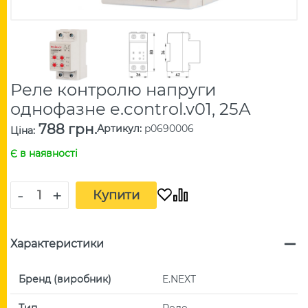
Реле контролю напруги
однофазне e.control.v01, 25А
788 грн.
Артикул
:
p0690006
Ціна
:
Є в наявності
-
+
Купити
Характеристики
Бренд (виробник)
E.NEXT
Тип
Реле