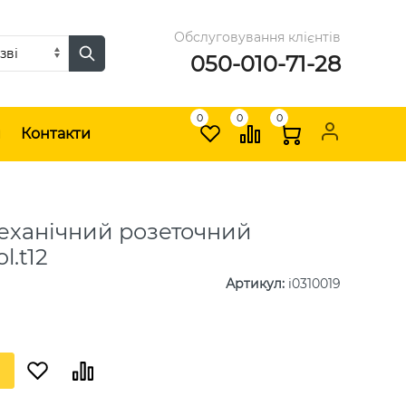
Обслуговування клієнтів
050-010-71-28
0
0
0
и
Контакти
еханічний розеточний
l.t12
Артикул
:
i0310019