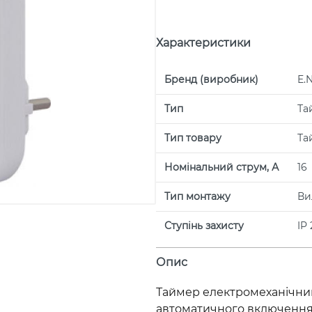
Характеристики
Бренд (виробник)
E.
Тип
Та
Тип товару
Та
Номінальний струм, А
16
Тип монтажу
Ви
Ступінь захисту
IP 
Опис
Таймер електромеханічний
автоматичного включення 