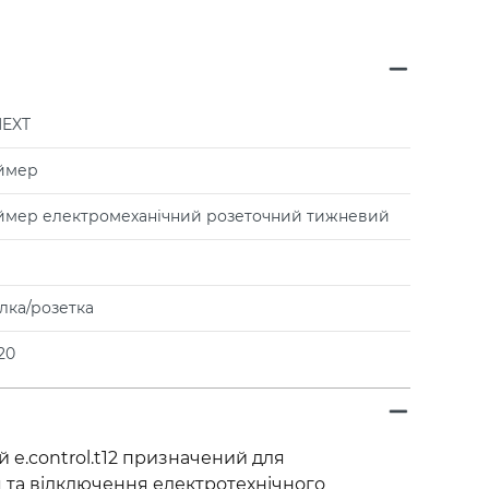
NEXT
ймер
ймер електромеханічний розеточний тижневий
лка/розетка
20
 e.control.t12 призначений для
та відключення електротехнічного