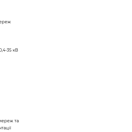
мереж
,4-35 кВ
мереж та
тації