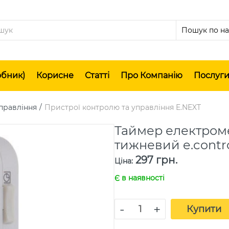
обник)
Корисне
Статті
Про Компанію
Послуг
правління
Пристрої контролю та управління E.NEXT
Таймер електром
тижневий e.contro
297 грн.
Ціна
:
Є в наявності
-
+
Купити