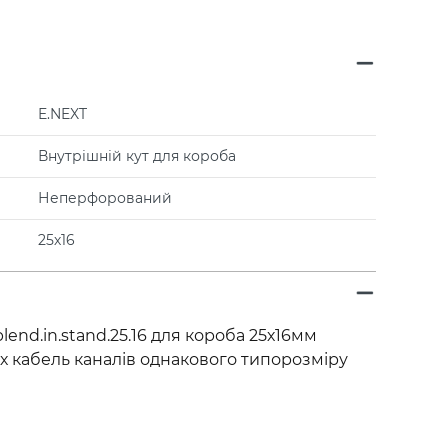
E.NEXT
Внутрішній кут для короба
Неперфорований
25х16
blend.in.stand.25.16 для короба 25х16мм
х кабель каналів однакового типорозміру