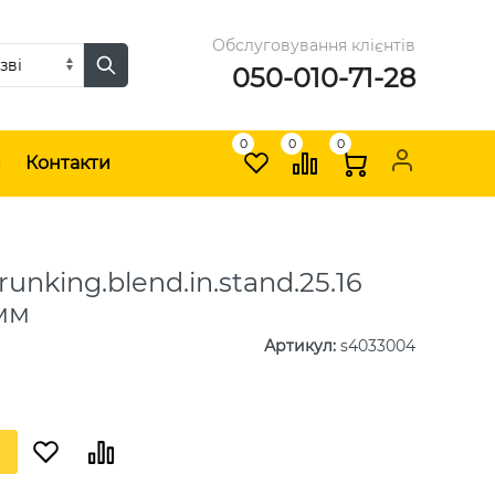
Обслуговування клієнтів
050-010-71-28
0
0
0
и
Контакти
runking.blend.in.stand.25.16
мм
Артикул
:
s4033004