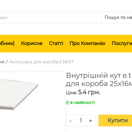
обник)
Корисне
Статті
Про Компанію
Послуг
ий
Аксесуари для короба E.NEXT
Внутрішній кут e.t
для короба 25х16
5.4 грн.
Ціна
:
Є в наявності
-
+
Купити