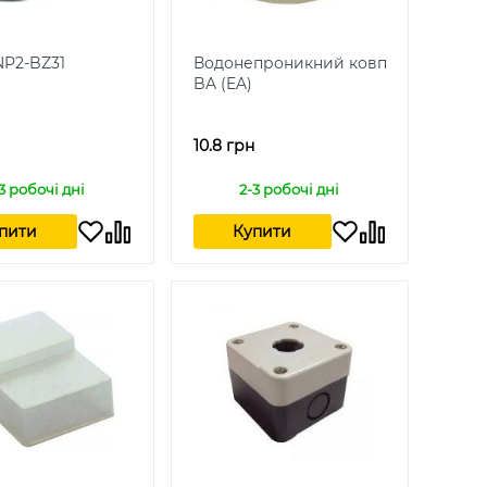
NP2-BZ31
Водонепроникний ковпачок NP2-
BA (EA)
10.8 грн
3 робочі дні
2-3 робочі дні
пити
Купити