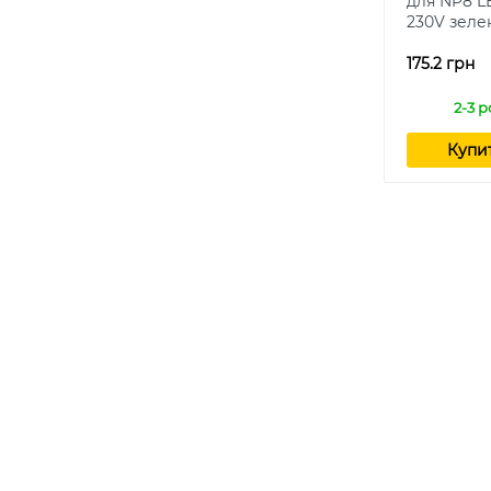
для NP8 LB
230V зеле
175.2 грн
2-3 р
Купи