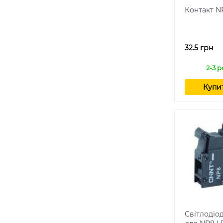
Контакт N
32.5 грн
2-3 р
Купи
Світлодіо