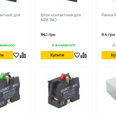
актний для
Блок контактний для
Рамка 
NP8 1NO
94.1 грн
9.4 грн
наявності
Є в наявності
2-
ти
Купити
Ку