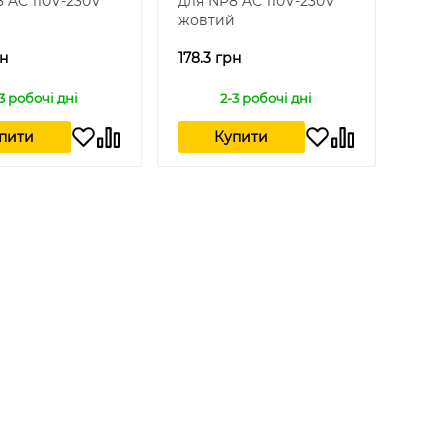
 AC 110V-230V
для NP8 AC 110V-230V
жовтий
рн
178.3 грн
3 робочі дні
2-3 робочі дні
пити
Купити