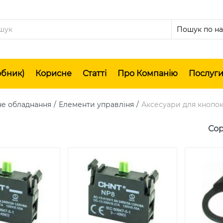
обник)
Корисне
Статті
Про Компанію
Послуг
не обладнання
Елементи управліня
Аксесуари для кнопок
Сор