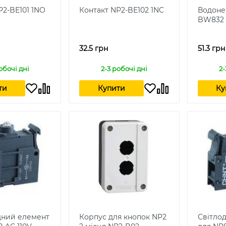
P2-BE101 1NO
Контакт NP2-BE102 1NC
Водоне
BW832
32.5 грн
51.3 грн
обочі дні
2-3 робочі дні
2-
ти
Купити
Ку
дний елемент
Корпус для кнопок NP2
Світло