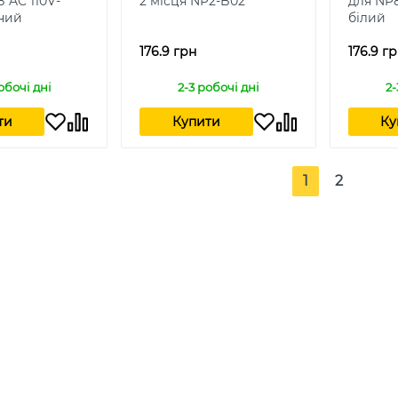
 AC 110V-
2 місця NP2-B02
для NP8
ний
білий
176.9 грн
176.9 г
обочі дні
2-3 робочі дні
2-
ти
Купити
Ку
1
2