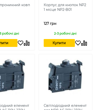
проникний ковпачок NP2-
Корпус для кнопок NP2
1 місце NP2-B01
127 грн
3 робочі дні
2-3 робочі дні
пити
Купити
діодний елемент
Світлодіодний елемент