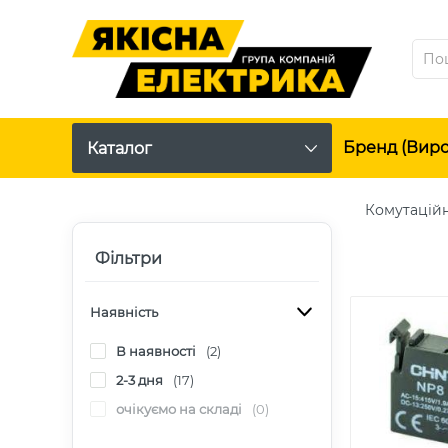
Бренд (вир
Каталог
Комутацій
Фільтри
Наявність
В наявності
(2)
2-3 дня
(17)
очікуємо на складі
(0)