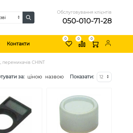
Обслуговування клієнтів
050-010-71-28
0
0
0
и
Контакти
, перемикачів CHINT
тувати за
:
ціною
назвою
Показати
: