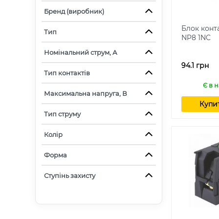
Бренд (виробник)
Блок конт
Тип
NP8 1NC
Номінальний струм, А
94.1 грн
Тип контактів
Є в 
Максимальна напруга, В
Купи
Тип струму
Колір
Форма
Ступінь захисту