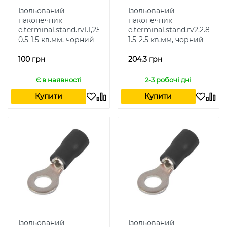
Ізольований
Ізольований
наконечник
наконечник
e.terminal.stand.rv1.1,25.4.black
e.terminal.stand.rv2.2.8.blac
0.5-1.5 кв.мм, чорний
1.5-2.5 кв.мм, чорний
100 грн
204.3 грн
Є в наявності
2-3 робочі дні
Купити
Купити
Ізольований
Ізольований