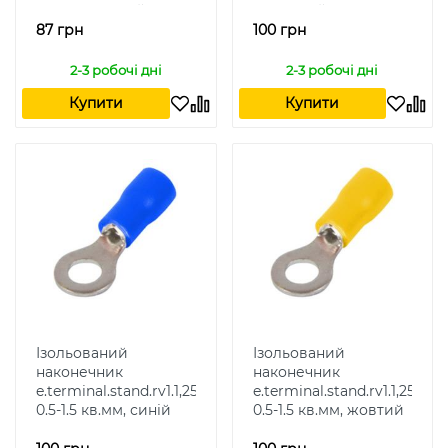
помаранчевий
червоний
87 грн
100 грн
2-3 робочі дні
2-3 робочі дні
Купити
Купити
Ізольований
Ізольований
наконечник
наконечник
e.terminal.stand.rv1.1,25.4.blue
e.terminal.stand.rv1.1,25.4.y
0.5-1.5 кв.мм, синій
0.5-1.5 кв.мм, жовтий