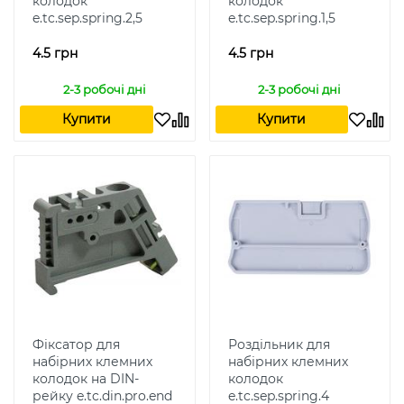
колодок
колодок
e.tc.sep.spring.2,5
e.tc.sep.spring.1,5
4.5 грн
4.5 грн
2-3 робочі дні
2-3 робочі дні
Купити
Купити
Фіксатор для
Роздільник для
набірних клемних
набірних клемних
колодок на DIN-
колодок
рейку e.tc.din.pro.end
e.tc.sep.spring.4