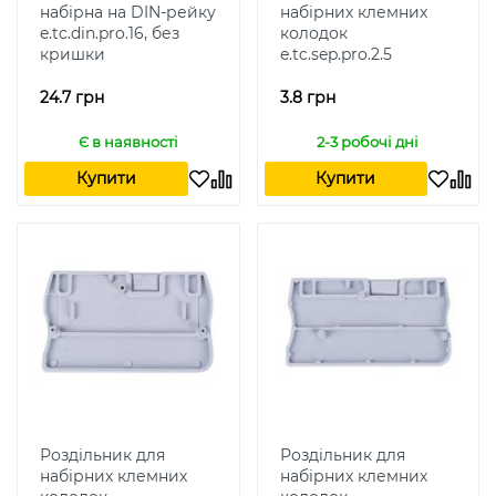
набірна на DIN-рейку
набірних клемних
e.tc.din.pro.16, без
колодок
кришки
e.tc.sep.pro.2.5
24.7 грн
3.8 грн
Є в наявності
2-3 робочі дні
Купити
Купити
Роздільник для
Роздільник для
набірних клемних
набірних клемних