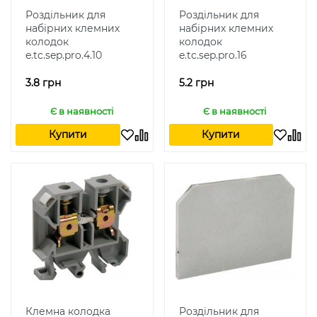
Роздільник для
Роздільник для
набірних клемних
набірних клемних
колодок
колодок
e.tc.sep.pro.4.10
e.tc.sep.pro.16
3.8 грн
5.2 грн
Є в наявності
Є в наявності
Купити
Купити
Клемна колодка
Роздільник для