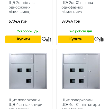
ЩЭ-2ст під два
ЩЭ-2ст-01 під два
однофазних
однофазних
лічильника,
лічильника,
внутрішній
внутрішній
5704.4 грн
5704.4 грн
2-3 робочі дні
2-3 робочі дні
Купити
Купити
Щит поверховий
Щит поверховий
ЩЭ-4ст під чотири
ЩЭ-4ст-01 під чотири