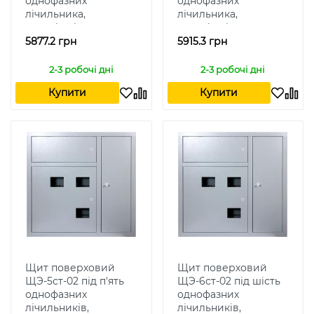
однофазних
однофазних
лічильника,
лічильника,
внутрішній
внутрішній
5877.2 грн
5915.3 грн
2-3 робочі дні
2-3 робочі дні
Купити
Купити
Щит поверховий
Щит поверховий
ЩЭ-5ст-02 під п'ять
ЩЭ-6ст-02 під шість
однофазних
однофазних
лічильників,
лічильників,