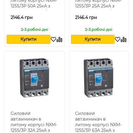
литому корпусі NXM-
литому корпусі NXM-
125S/3Р 50A 25кА з
125S/3Р 25A 25кА з
термомагн.розчіплювачем
термомагн.розчіплюваче
2146.4 грн
2146.4 грн
2-3 робочі дні
2-3 робочі дні
Купити
Купити
Силовий
Силовий
авт.вимикач в
авт.вимикач в
литому корпусі NXM-
литому корпусі NXM-
125S/3Р 32A 25кА з
125S/3Р 63A 25кА з