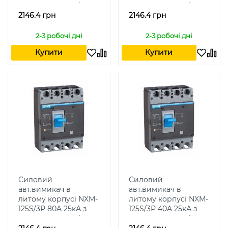
термомагн.розчіплювачем
термомагн.розчіплюваче
2146.4 грн
2146.4 грн
2-3 робочі дні
2-3 робочі дні
Купити
Купити
Силовий
Силовий
авт.вимикач в
авт.вимикач в
литому корпусі NXM-
литому корпусі NXM-
125S/3Р 80A 25кА з
125S/3Р 40A 25кА з
термомагн.розчіплювачем
термомагн.розчіплюваче