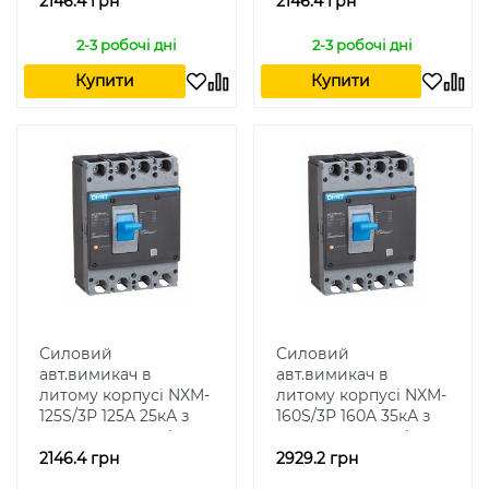
2146.4 грн
2146.4 грн
2-3 робочі дні
2-3 робочі дні
Купити
Купити
Силовий
Силовий
авт.вимикач в
авт.вимикач в
литому корпусі NXM-
литому корпусі NXM-
125S/3Р 125A 25кА з
160S/3Р 160A 35кА з
термомагн.розчіплювачем
термомагн.розчіплюваче
2146.4 грн
2929.2 грн