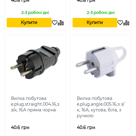
40.6 грн
40.6 грн
2-3 робочі дні
2-3 робочі дні
Купити
Купити
Вилка побутова
Вилка побутова
e.plug.straight.004.16,з
e.plug.angle.005.16,з з/
з/к, 16А пряма чорна
к, 16А, кутова, біла, з
ручкою
40.6 грн
40.6 грн