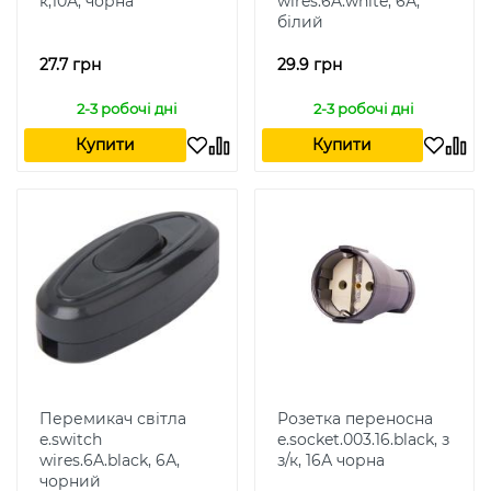
к,10А, чорна
wires.6A.white, 6А,
білий
27.7 грн
29.9 грн
2-3 робочі дні
2-3 робочі дні
Купити
Купити
Перемикач світла
Розетка переносна
e.switch
e.socket.003.16.black, з
wires.6A.black, 6А,
з/к, 16А чорна
чорний