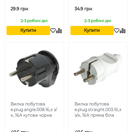
29.9 грн
34.9 грн
2-3 робочі дні
2-3 робочі дні
Купити
Купити
Вилка побутова
Вилка побутова
e.plug.angle.008.16,з з/
e.plug.straight.003.16,з
к, 16А кутова чорна
з/к, 16А пряма біла