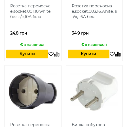
Розетка переносна
Розетка переносна
e.socket.001.10.white,
e.socket.003.16.white, з
без з/к,10А біла
з/к, 16А біла
24.8 грн
34.9 грн
Є в наявності
Є в наявності
Купити
Купити
Розетка переносна
Вилка побутова