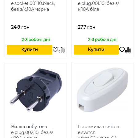
e.socket.001.10.black,
e.plug.001.10, без з/
без з/к,10А чорна
к,10А біла
24.8 грн
27.7 грн
2-3 робочі дні
2-3 робочі дні
Купити
Купити
Вилка побутова
Перемикач світла
e.plug.002.10, без з/
e.switch