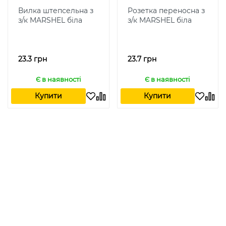
Вилка штепсельна з
Розетка переносна з
з/к MARSHEL біла
з/к MARSHEL біла
23.3 грн
23.7 грн
Є в наявності
Є в наявності
Купити
Купити