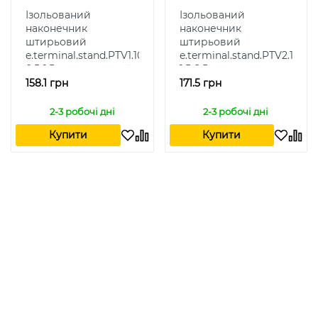
Ізольований
Ізольований
наконечник
наконечник
штирьовий
штирьовий
e.terminal.stand.PTV1.10.yellow
e.terminal.stand.PTV2.10.red
0,5-1,5 кв.мм, жовтий
1,5-2,5 кв.мм,
червоний
158.1 грн
171.5 грн
2-3 робочі дні
2-3 робочі дні
Купити
Купити