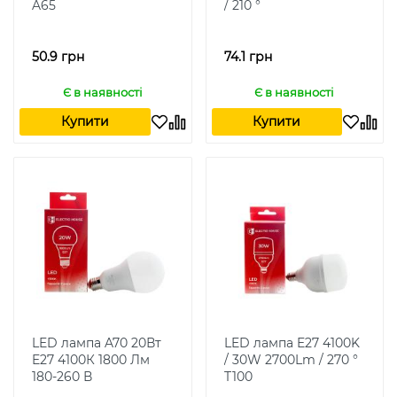
A65
/ 210 °
50.9 грн
74.1 грн
Є в наявності
Є в наявності
Купити
Купити
LED лампа A70 20Вт
LED лампа E27 4100K
E27 4100К 1800 Лм
/ 30W 2700Lm / 270 °
180-260 В
T100