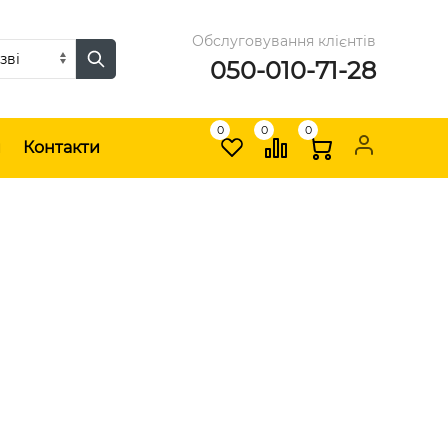
Обслуговування клієнтів
050-010-71-28
0
0
0
и
Контакти