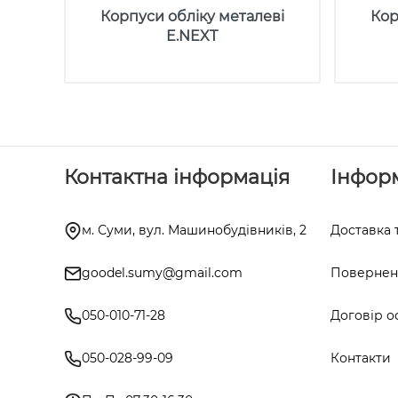
Корпуси обліку металеві
Кор
E.NEXT
Контактна інформація
Інфор
м. Суми, вул. Машинобудівників, 2
Доставка 
goodel.sumy@gmail.com
Поверненн
050-010-71-28
Договір о
050-028-99-09
Контакти