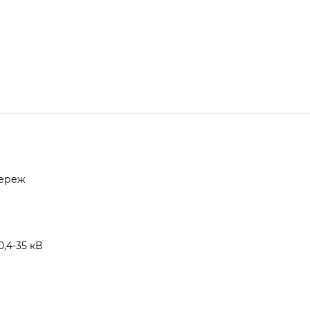
мереж
,4-35 кВ