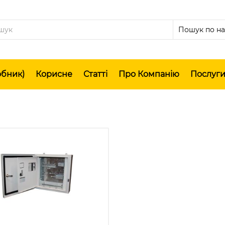
обник)
Корисне
Статті
Про Компанію
Послуг