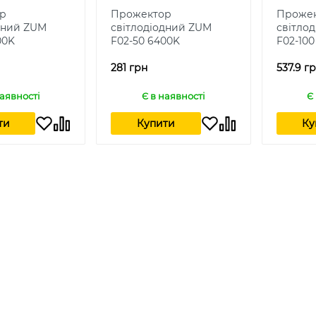
р
Прожектор
Проже
дний ZUM
світлодіодний ZUM
світло
00K
F02-50 6400K
F02-100
281 грн
537.9 г
наявності
Є в наявності
Є
ти
Купити
Ку