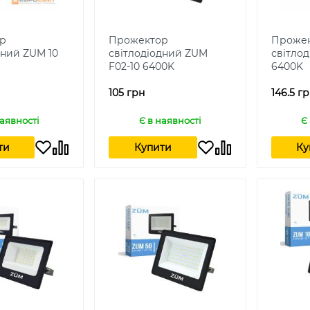
р
Прожектор
Проже
дний ZUM 10
світлодіодний ZUM
світло
F02-10 6400K
6400K
105 грн
146.5 г
наявності
Є в наявності
Є
ти
Купити
Ку