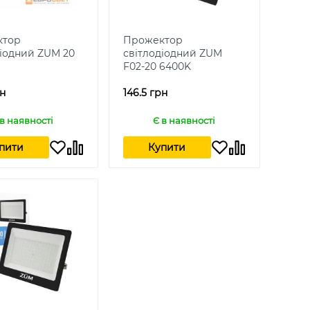
ктор
Прожектор
діодний ZUM 20
світлодіодний ZUM
F02-20 6400K
рн
146.5 грн
 в наявності
Є в наявності
пити
Купити