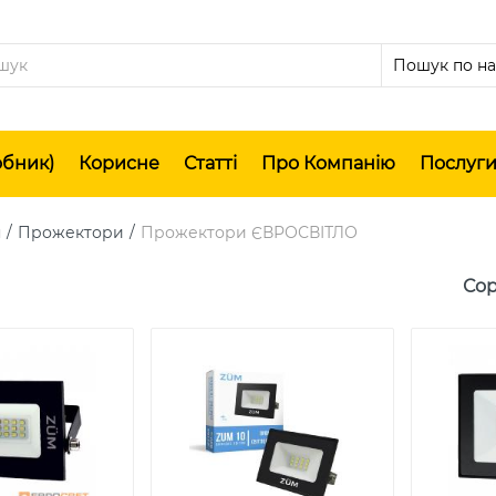
обник)
Корисне
Статті
Про Компанію
Послуг
я
Прожектори
Прожектори ЄВРОСВІТЛО
Сор