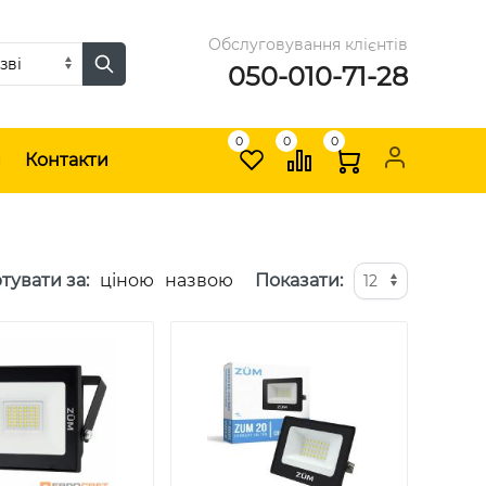
Обслуговування клієнтів
050-010-71-28
0
0
0
и
Контакти
тувати за
:
ціною
назвою
Показати
: