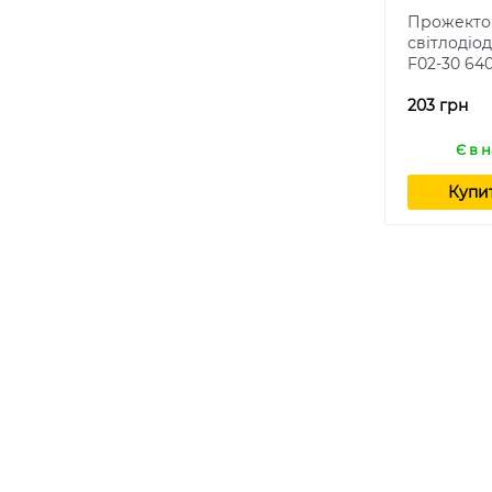
Прожекто
світлодіо
F02-30 64
203 грн
Є в 
Купи