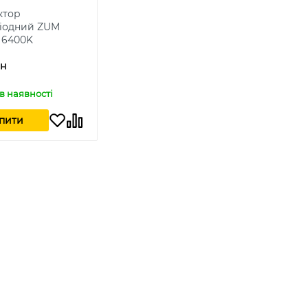
ктор
діодний ZUM
 6400K
рн
 в наявності
пити