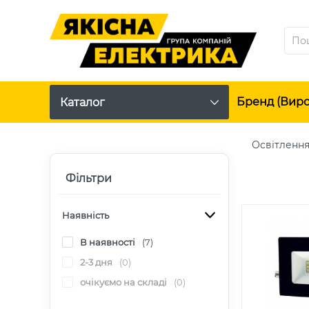
Бренд (вир
Каталог
Освітленн
Фільтри
Наявність
В наявності
(7)
2-3 дня
(0)
очікуємо на складі
(0)