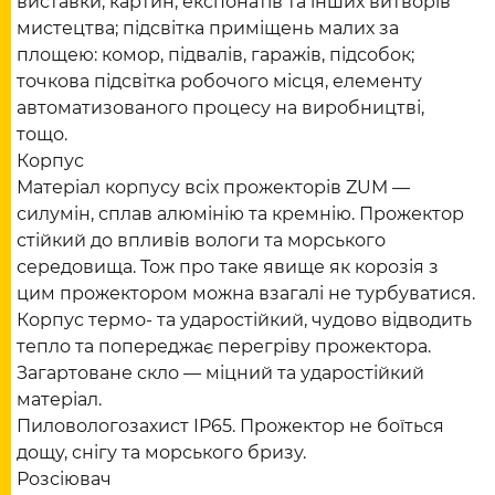
виставки, картин, експонатів та інших витворів
мистецтва; підсвітка приміщень малих за
площею: комор, підвалів, гаражів, підсобок;
точкова підсвітка робочого місця, елементу
автоматизованого процесу на виробництві,
тощо.
Корпус
Матеріал корпусу всіх прожекторів ZUM —
силумін, сплав алюмінію та кремнію. Прожектор
стійкий до впливів вологи та морського
середовища. Тож про таке явище як корозія з
цим прожектором можна взагалі не турбуватися.
Корпус термо- та ударостійкий, чудово відводить
тепло та попереджає перегріву прожектора.
Загартоване скло — міцний та ударостійкий
матеріал.
Пиловологозахист IP65. Прожектор не боїться
дощу, снігу та морського бризу.
Розсіювач