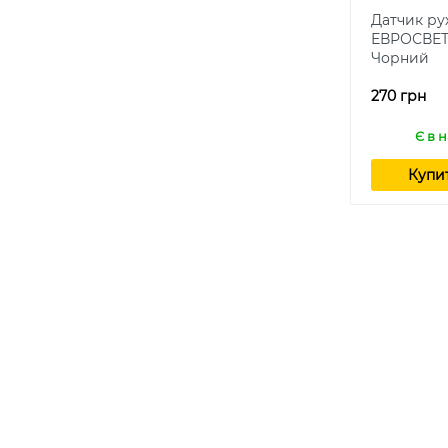
Датчик ру
ЕВРОСВЕТ 
Чорний
270 грн
Є в 
Купи