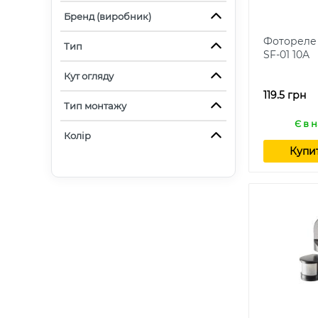
Бренд (виробник)
Фотореле
Тип
SF-01 10A
Кут огляду
119.5 грн
Тип монтажу
Є в 
Колір
Купи