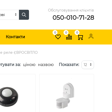
Обслуговування клієнтів
050-010-71-28
0
0
0
и
Контакти
ове реле ЄВРОСВІТЛО
тувати за
:
ціною
назвою
Показати
: