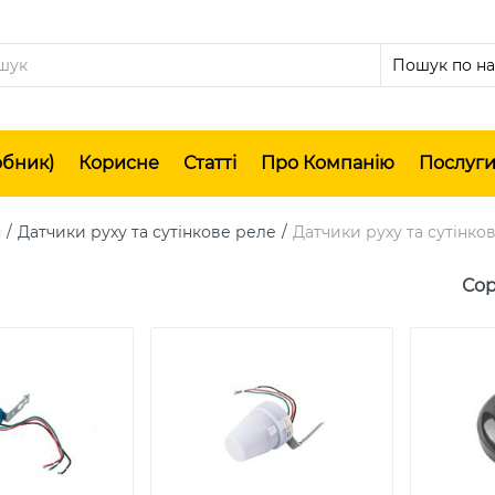
обник)
Корисне
Статті
Про Компанію
Послуг
я
Датчики руху та сутінкове реле
Датчики руху та сутінк
Сор