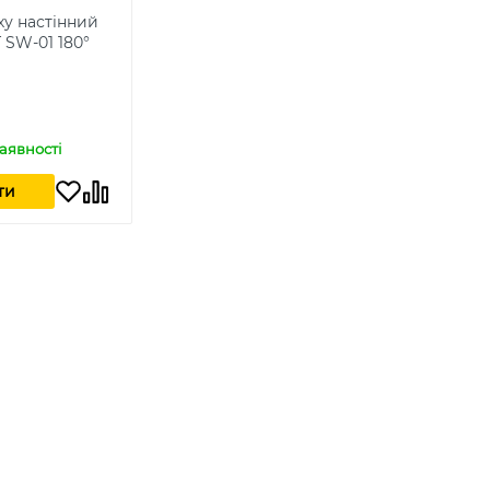
ху настінний
SW-01 180°
наявності
ти