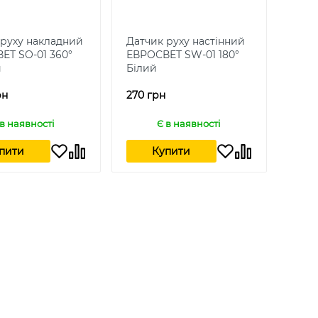
 руху накладний
Датчик руху настінний
ЕТ SO-01 360°
ЕВРОСВЕТ SW-01 180°
й
Білий
рн
270 грн
 в наявності
Є в наявності
пити
Купити