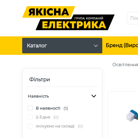
Бренд (вир
Каталог
Освітленн
Фільтри
Наявність
В наявності
(5)
2-3 дня
(0)
очікуємо на складі
(0)