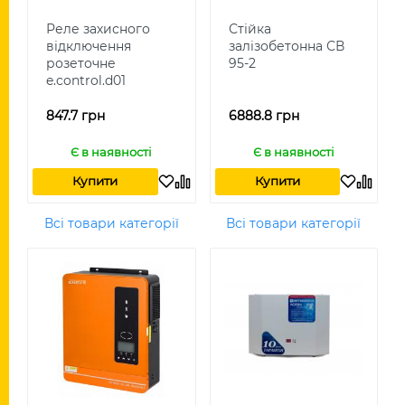
Реле захисного
Стійка
відключення
залізобетонна СВ
розеточне
95-2
e.control.d01
847.7 грн
6888.8 грн
Є в наявності
Є в наявності
Купити
Купити
Всі товари категорії
Всі товари категорії