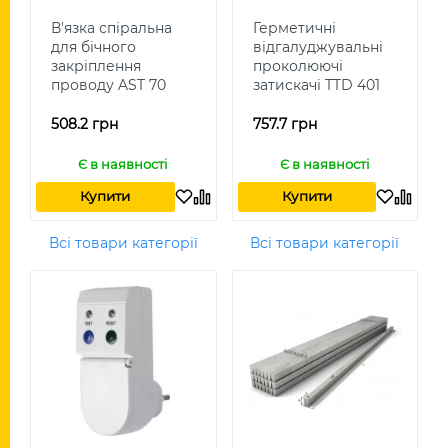
В'язка спіральна
Герметичні
для бічного
відгалуджувальні
закріплення
проколюючі
проводу AST 70
затискачі TTD 401
neo
508.2 грн
757.7 грн
Є в наявності
Є в наявності
Купити
Купити
Всі товари категорії
Всі товари категорії