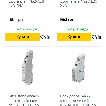
фронтальні NS2-AE11
фронтальні NS2-AE20
1NO+1NC
2NO
165.1 грн
165.1 грн
2-3 робочі дні
2-3 робочі дні
Купити
Купити
Блок допоміжних
Блок допоміжних
контактів бічний
контактів бічний
NS2-AU20 2NO до
NS2-AU11 1NO+1NC до