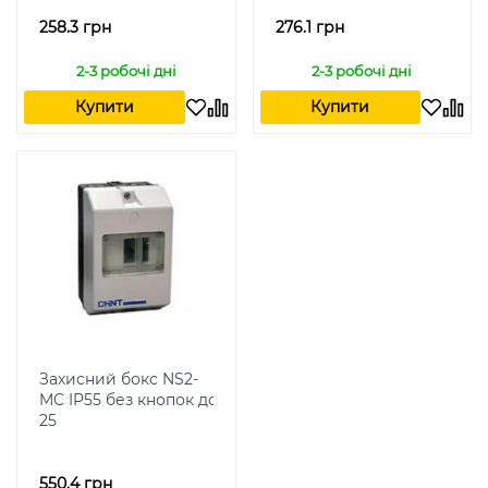
258.3 грн
276.1 грн
2-3 робочі дні
2-3 робочі дні
Купити
Купити
Захисний бокс NS2-
MC IP55 без кнопок до NS2-
25
550.4 грн