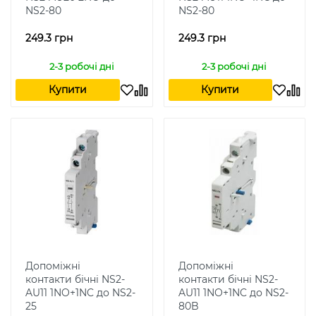
NS2-80
NS2-80
249.3 грн
249.3 грн
2-3 робочі дні
2-3 робочі дні
Купити
Купити
Допоміжні
Допоміжні
контакти бічні NS2-
контакти бічні NS2-
AU11 1NO+1NC до NS2-
AU11 1NO+1NC до NS2-
25
80B