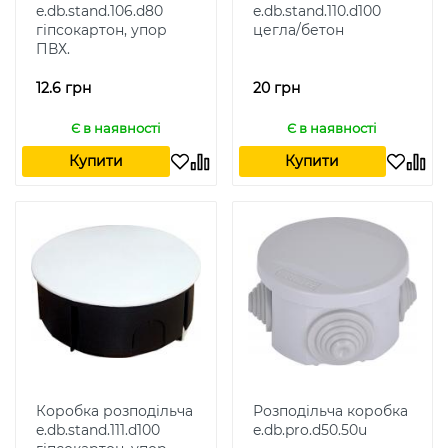
e.db.stand.106.d80
e.db.stand.110.d100
гіпсокартон, упор
цегла/бетон
ПВХ.
12.6 грн
20 грн
Є в наявності
Є в наявності
Купити
Купити
Коробка розподільча
Розподільча коробка
e.db.stand.111.d100
e.db.pro.d50.50u