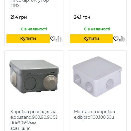
гіпсокартон, упор
ПВХ.
21.4 грн
24.1 грн
Є в наявності
Є в наявності
Купити
Купити
Коробка розподільча
Монтажна коробка
e.db.stand.900.90.90.52
e.db.pro.100.100.50u
90х90x52мм
зовнішня