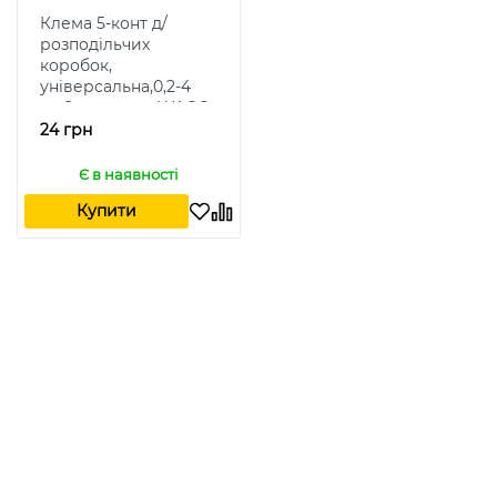
Клема 5-конт д/
розподільчих
коробок,
універсальна,0,2-4
мм2, прозора, WAGO
24 грн
Є в наявності
Купити