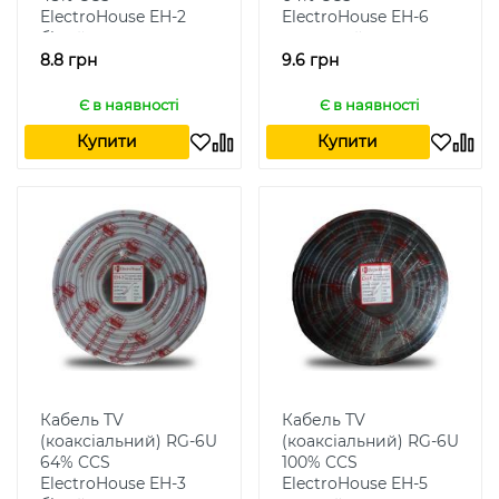
ElectroHouse EH-2
ElectroHouse EH-6
білий
прозорий
8.8 грн
9.6 грн
Є в наявності
Є в наявності
Купити
Купити
Кабель TV
Кабель TV
(коаксіальний) RG-6U
(коаксіальний) RG-6U
64% CCS
100% CCS
ElectroHouse EH-3
ElectroHouse EH-5