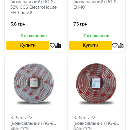
(коаксіальний) RG-6U
(коаксіальний) RG-6U
32% CCS ElectroHouse
EH-10
EH-1 білий
6.6 грн
7.5 грн
Є в наявності
Є в наявності
Купити
Купити
Кабель TV
Кабель TV
(коаксіальний) RG-6U
(коаксіальний) RG-6U
48% CCS
64% CCS