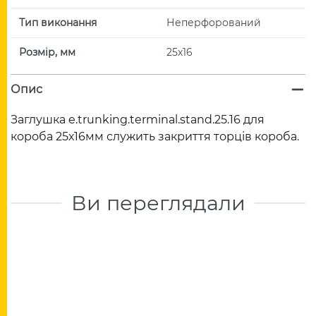
Тип виконання
Неперфорований
Розмір, мм
25х16
Опис
Заглушка e.trunking.terminal.stand.25.16 для
короба 25х16мм служить закриття торців короба.
Ви переглядали