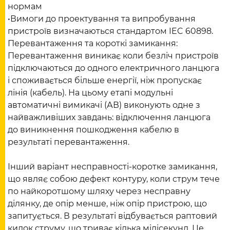
нормам
•Вимоги до проектування та випробування
пристроїв визначаються стандартом IEC 60898.
Перевантаження та короткі замикання:
Перевантаження виникає коли безліч пристроїв
підключаються до одного електричного ланцюга
і споживається більше енергії, ніж пропускає
лінія (кабель). На цьому етапі модульні
автоматичні вимикачі (АВ) виконують одне з
найважливіших завдань: відключення ланцюга
до виникнення пошкодження кабелю в
результаті перевантаження.
Інший варіант несправності-коротке замикання,
що являє собою дефект контуру, коли струм тече
по найкоротшому шляху через несправну
ділянку, де опір менше, ніж опір пристрою, що
запитується. В результаті відбувається раптовий
кидок струму, що триває кілька мілісекунд. Це