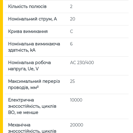
Кількість полюсів
2
Номінальний струм, А
20
Крива вимикання
C
Номінальна вимикаюча
6
здатність, kA
Номінальна робоча
АС 230/400
напруга, Uе, V
Максимальний переріз
25
проводів, мм²
Електрична
10000
зносостійкість, циклів
ВО, не менше
Механічна
20000
зносостійкість, циклів