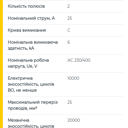
Кількість полюсів
2
Номінальний струм, А
25
Крива вимикання
C
Номінальна вимикаюча
6
здатність, kA
Номінальна робоча
АС 230/400
напруга, Uе, V
Електрична
10000
зносостійкість, циклів
ВО, не менше
Максимальний переріз
25
проводів, мм²
Механічна
20000
зносостійкість, циклів