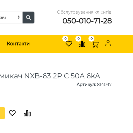
Обслуговування клієнтів
050-010-71-28
0
0
0
и
Контакти
микач NXB-63 2P C 50A 6kA
Артикул
:
814097