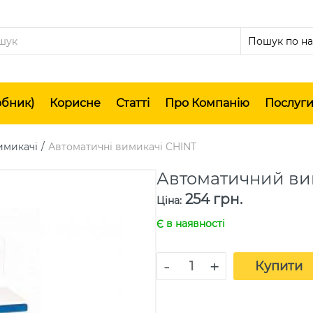
обник)
Корисне
Статті
Про Компанію
Послуг
имикачі
Автоматичні вимикачі CHINT
Автоматичний ви
254 грн.
Ціна
:
Є в наявності
-
+
Купити