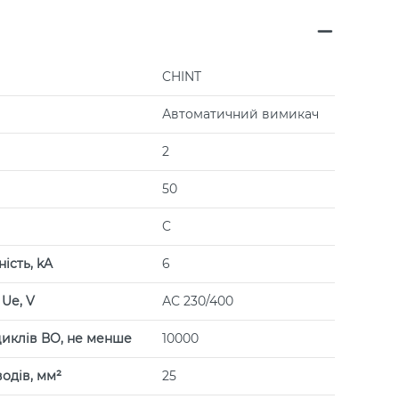
CHINT
Автоматичний вимикач
2
50
C
ість, kA
6
Uе, V
АС 230/400
циклів ВО, не менше
10000
одів, мм²
25