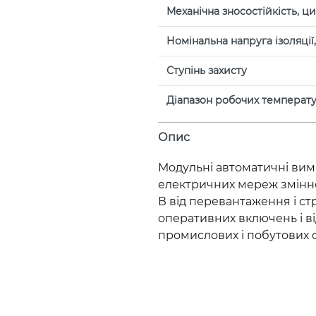
Механічна зносостійкість, ц
Номінальна напруга ізоляції, 
Ступінь захисту
Діапазон робочих температур
Опис
Модульні автоматичні вим
електричних мереж змінно
В від перевантаження і ст
оперативних включень і в
промислових і побутових о