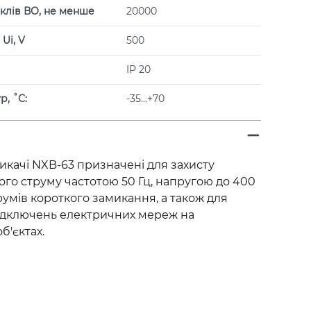
иклів ВО, не менше
20000
Ui, V
500
IP 20
, ˚С:
-35…+70
икачі NXB-63 призначені для захисту
го струму частотою 50 Гц, напругою до 400
румів короткого замикання, а також для
ідключень електричних мереж на
б'єктах.