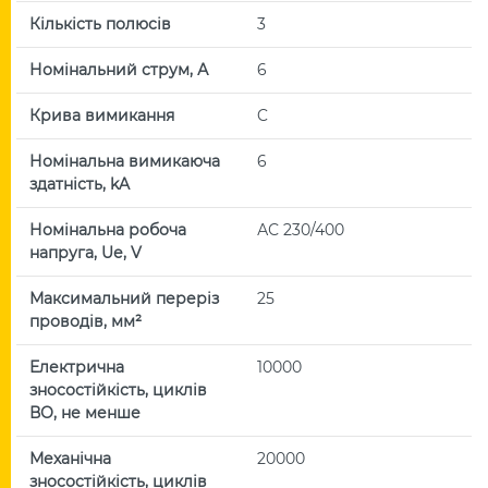
Кількість полюсів
3
Номінальний струм, А
6
Крива вимикання
C
Номінальна вимикаюча
6
здатність, kA
Номінальна робоча
АС 230/400
напруга, Uе, V
Максимальний переріз
25
проводів, мм²
Електрична
10000
зносостійкість, циклів
ВО, не менше
Механічна
20000
зносостійкість, циклів