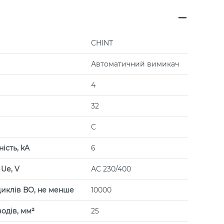
CHINT
Автоматичний вимикач
4
32
C
ість, kA
6
Uе, V
АС 230/400
циклів ВО, не менше
10000
одів, мм²
25