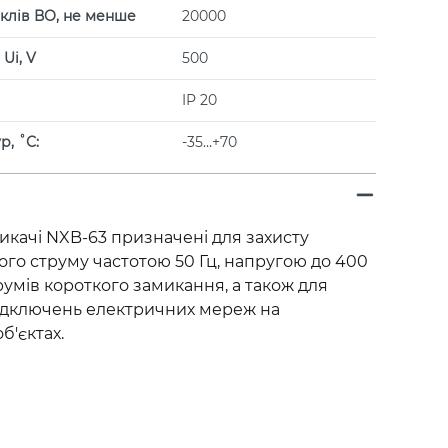
иклів ВО, не менше
20000
Ui, V
500
IP 20
, ˚С:
-35…+70
икачі NXB-63 призначені для захисту
го струму частотою 50 Гц, напругою до 400
румів короткого замикання, а також для
ідключень електричних мереж на
б'єктах.