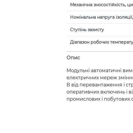
Механічна зносостійкість, ц
Номінальна напруга ізоляції, 
Ступінь захисту
Діапазон робочих температур
Опис
Модульні автоматичні вим
електричних мереж змінно
В від перевантаження і ст
оперативних включень і в
промислових і побутових о