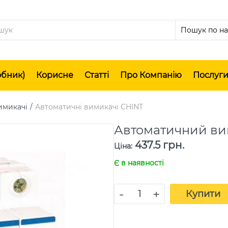
обник)
Корисне
Статті
Про Компанію
Послуг
имикачі
Автоматичні вимикачі CHINT
Автоматичний ви
437.5 грн.
Ціна
:
Є в наявності
-
+
Купити