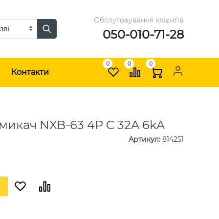
Обслуговування клієнтів
050-010-71-28
0
0
0
и
Контакти
микач NXB-63 4P C 32A 6kA
Артикул
:
814251