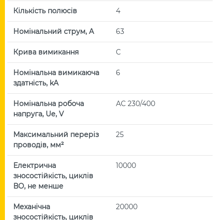
Кількість полюсів
4
Номінальний струм, А
63
Крива вимикання
C
Номінальна вимикаюча
6
здатність, kA
Номінальна робоча
АС 230/400
напруга, Uе, V
Максимальний переріз
25
проводів, мм²
Електрична
10000
зносостійкість, циклів
ВО, не менше
Механічна
20000
зносостійкість, циклів