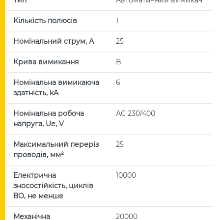
Кількість полюсів
1
Номінальний струм, А
25
Крива вимикання
B
Номінальна вимикаюча
6
здатність, kA
Номінальна робоча
АС 230/400
напруга, Uе, V
Максимальний переріз
25
проводів, мм²
Електрична
10000
зносостійкість, циклів
ВО, не менше
Механічна
20000