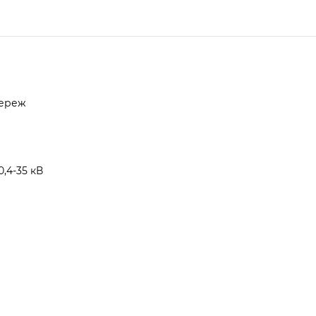
мереж
,4-35 кВ