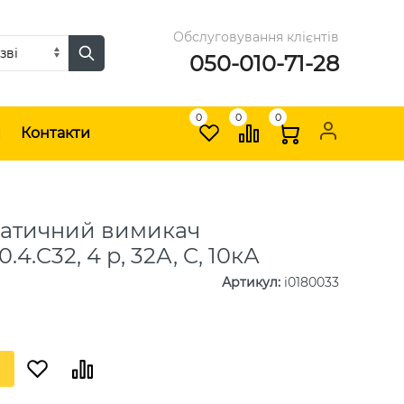
Обслуговування клієнтів
050-010-71-28
0
0
0
и
Контакти
атичний вимикач
0.4.C32, 4 р, 32А, C, 10кА
Артикул
:
i0180033