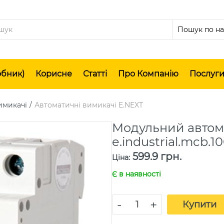
обник)
Корисне
Статті
Про Компанію
Послуг
имикачі
Автоматичні вимикачі E.NEXT
Модульний автом
e.industrial.mcb.10
599.9 грн.
Ціна
:
Є в наявності
-
+
Купити