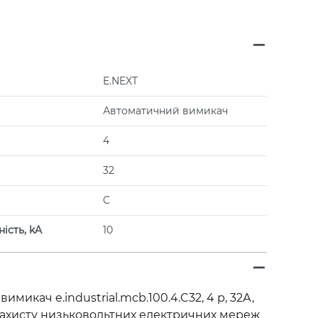
E.NEXT
Автоматичний вимикач
4
32
C
ість, kA
10
икач e.industrial.mcb.100.4.C32, 4 р, 32А,
захисту низьковольтних електричних мереж