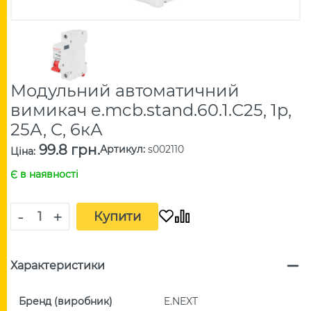
Модульний автоматичний
вимикач e.mcb.stand.60.1.C25, 1р,
25А, C, 6кА
99.8 грн.
Артикул
:
s002110
Ціна
:
Є в наявності
-
+
Купити
Характеристики
Бренд (виробник)
E.NEXT