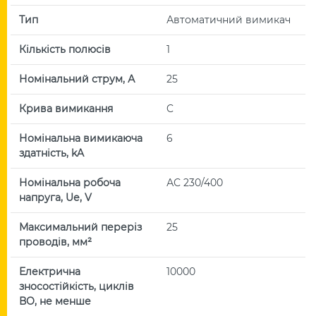
Тип
Автоматичний вимикач
Кількість полюсів
1
Номінальний струм, А
25
Крива вимикання
C
Номінальна вимикаюча
6
здатність, kA
Номінальна робоча
АС 230/400
напруга, Uе, V
Максимальний переріз
25
проводів, мм²
Електрична
10000
зносостійкість, циклів
ВО, не менше