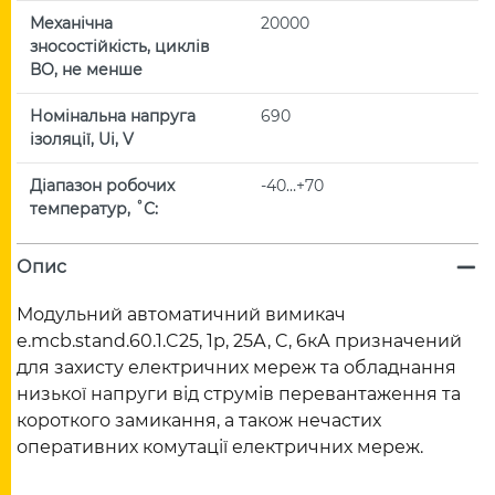
Механічна
20000
зносостійкість, циклів
ВО, не менше
Номінальна напруга
690
ізоляції, Ui, V
Діапазон робочих
-40…+70
температур, ˚С:
Опис
Модульний автоматичний вимикач
e.mcb.stand.60.1.C25, 1р, 25А, C, 6кА призначений
для захисту електричних мереж та обладнання
низької напруги від струмів перевантаження та
короткого замикання, а також нечастих
оперативних комутації електричних мереж.