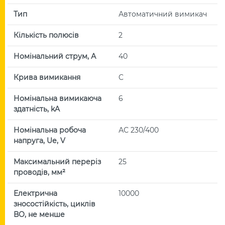
Тип
Автоматичний вимикач
Кількість полюсів
2
Номінальний струм, А
40
Крива вимикання
C
Номінальна вимикаюча
6
здатність, kA
Номінальна робоча
АС 230/400
напруга, Uе, V
Максимальний переріз
25
проводів, мм²
Електрична
10000
зносостійкість, циклів
ВО, не менше