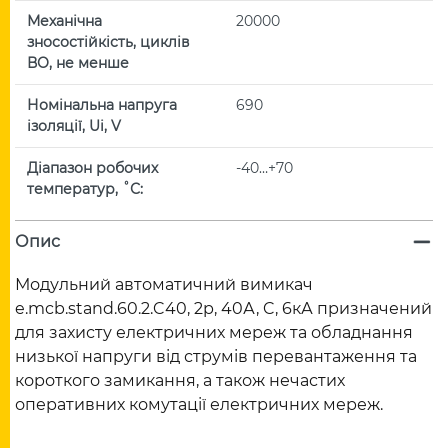
Механічна
20000
зносостійкість, циклів
ВО, не менше
Номінальна напруга
690
ізоляції, Ui, V
Діапазон робочих
-40…+70
температур, ˚С:
Опис
Модульний автоматичний вимикач
e.mcb.stand.60.2.C40, 2р, 40А, C, 6кА призначений
для захисту електричних мереж та обладнання
низької напруги від струмів перевантаження та
короткого замикання, а також нечастих
оперативних комутації електричних мереж.