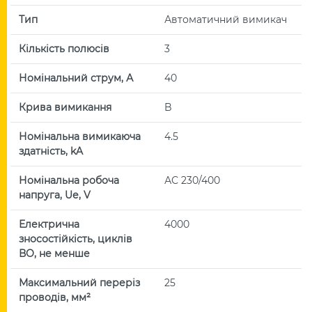
Тип
Автоматичний вимикач
Кількість полюсів
3
Номінальний струм, А
40
Крива вимикання
B
Номінальна вимикаюча
4.5
здатність, kA
Номінальна робоча
АС 230/400
напруга, Uе, V
Електрична
4000
зносостійкість, циклів
ВО, не менше
Максимальний переріз
25
проводів, мм²