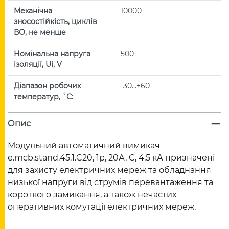
Механічна
10000
зносостійкість, циклів
ВО, не менше
Номінальна напруга
500
ізоляції, Ui, V
Діапазон робочих
-30…+60
температур, ˚С:
Опис
Модульний автоматичний вимикач
e.mcb.stand.45.1.C20, 1р, 20А, C, 4,5 кА призначені
для захисту електричних мереж та обладнання
низької напруги від струмів перевантаження та
короткого замикання, а також нечастих
оперативних комутації електричних мереж.