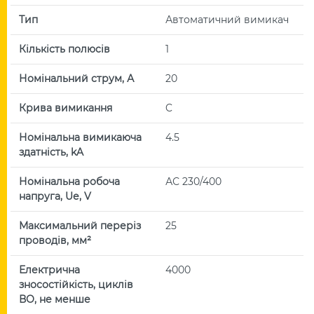
Тип
Автоматичний вимикач
Кількість полюсів
1
Номінальний струм, А
20
Крива вимикання
C
Номінальна вимикаюча
4.5
здатність, kA
Номінальна робоча
АС 230/400
напруга, Uе, V
Максимальний переріз
25
проводів, мм²
Електрична
4000
зносостійкість, циклів
ВО, не менше