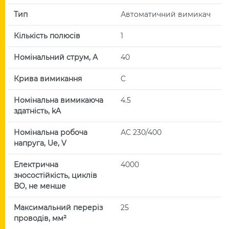
Тип
Автоматичний вимикач
Кількість полюсів
1
Номінальний струм, А
40
Крива вимикання
C
Номінальна вимикаюча
4.5
здатність, kA
Номінальна робоча
АС 230/400
напруга, Uе, V
Електрична
4000
зносостійкість, циклів
ВО, не менше
Максимальний переріз
25
проводів, мм²