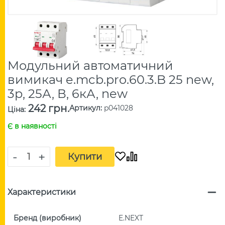
Модульний автоматичний
вимикач e.mcb.pro.60.3.B 25 new,
3р, 25А, В, 6кА, new
242 грн.
Артикул
:
p041028
Ціна
:
Є в наявності
-
+
Купити
Характеристики
Бренд (виробник)
E.NEXT