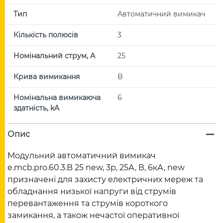
Тип
Автоматичний вимикач
Кількість полюсів
3
Номінальний струм, А
25
Крива вимикання
B
Номінальна вимикаюча
6
здатність, kA
Опис
Модульний автоматичний вимикач
e.mcb.pro.60.3.B 25 new, 3р, 25А, В, 6кА, new
призначені для захисту електричних мереж та
обладнання низької напруги від струмів
перевантаження та струмів короткого
замикання, а також нечастої оперативної