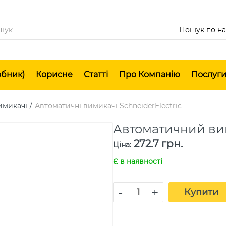
обник)
Корисне
Статті
Про Компанію
Послуг
имикачі
Автоматичні вимикачі SchneiderElectric
Автоматичний вим
272.7 грн.
Ціна
:
Є в наявності
-
+
Купити