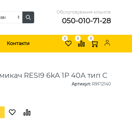
Обслуговування клієнтів
050-010-71-28
0
0
0
и
Контакти
икач RESI9 6kA 1Р 40А тип С
Артикул
:
R9F12140