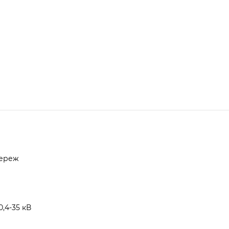
мереж
,4-35 кВ