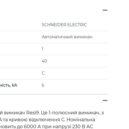
SCHNEIDER ELECTRIC
Автоматичний вимикач
1
40
C
ість, kA
6
 вимикач Resi9. Це 1-полюсний вимикач, з
 та кривою відключення С. Номінальна
новить до 6000 А при напрузі 230 В АС