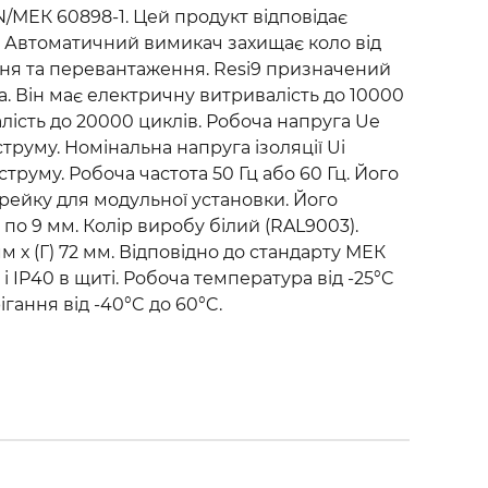
N/МЕК 60898-1. Цей продукт відповідає
. Автоматичний вимикач захищає коло від
ня та перевантаження. Resi9 призначений
. Він має електричну витривалість до 10000
алість до 20000 циклів. Робоча напруга Ue
труму. Номінальна напруга ізоляції Ui
труму. Робоча частота 50 Гц або 60 Гц. Його
рейку для модульної установки. Його
по 9 мм. Колір виробу білий (RAL9003).
мм х (Г) 72 мм. Відповідно до стандарту МЕК
 і IP40 в щиті. Робоча температура від -25°C
гання від -40°C до 60°C.