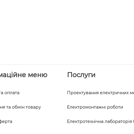
маційне меню
Послуги
та оплата
Проектування електричних 
я та обмін товару
Електромонтажні роботи
ферта
Електротехнічна лабораторія 0