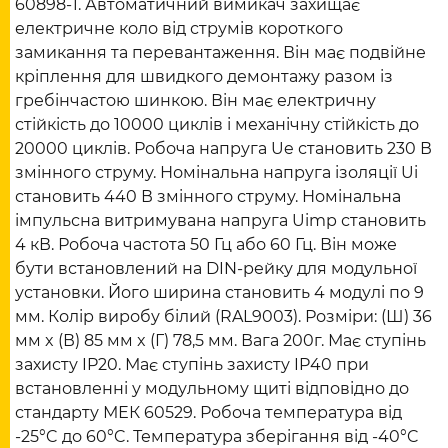
60898-1. Автоматичний вимикач захищає
електричне коло від струмів короткого
замикання та перевантаження. Він має подвійне
кріплення для швидкого демонтажу разом із
гребінчастою шинкою. Він має електричну
стійкість до 10000 циклів і механічну стійкість до
20000 циклів. Робоча напруга Ue становить 230 В
змінного струму. Номінальна напруга ізоляції Ui
становить 440 В змінного струму. Номінальна
імпульсна витримувана напруга Uimp становить
4 кВ. Робоча частота 50 Гц або 60 Гц. Він може
бути встановлений на DIN-рейку для модульної
установки. Його ширина становить 4 модулі по 9
мм. Колір виробу білий (RAL9003). Розміри: (Ш) 36
мм x (В) 85 мм x (Г) 78,5 мм. Вага 200г. Має ступінь
захисту IP20. Має ступінь захисту IP40 при
встановленні у модульному щиті відповідно до
стандарту МЕК 60529. Робоча температура від
-25°C до 60°C. Температура зберігання від -40°C