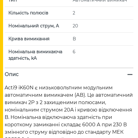
Кількість полюсів
2
Номінальний струм, А
20
Крива вимикання
B
Номінальна вимикаюча
6
здатність, kA
Опис
Acti9 iK60N є низьковольтним модульним
автоматичним вимикачем (АВ). Це автоматичний
вимикач 2P з 2 захищеними полюсами,
номінальним струмом 20A і кривою відключення
B. Номінальна відключаюча здатність при
короткому замиканні складає 6000 А при 230 В
змінного струму відповідно до стандарту МЕК