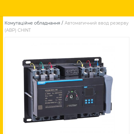
Комутаційне обладнання
Автоматичний ввод резерву
(АВР) CHINT