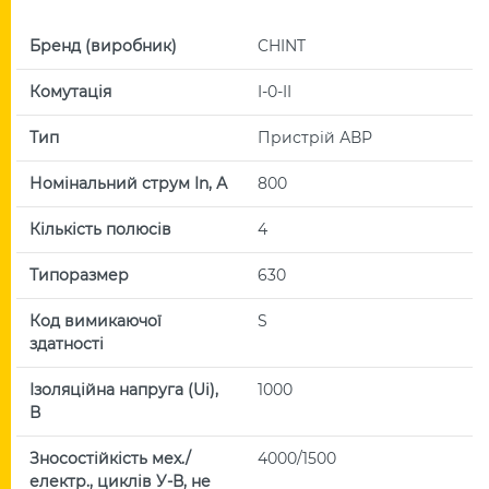
Бренд (виробник)
CHINT
Комутація
I-0-II
Тип
Пристрій АВР
Номінальний струм In, А
800
Кількість полюсів
4
Типоразмер
630
Код вимикаючої
S
здатності
Ізоляційна напруга (Uі),
1000
В
Зносостійкість мех./
4000/1500
електр., циклів У-В, не