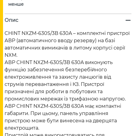
менше
Опис
CHINT NXZM-630S/3B 630A – комплектні пристрої
АВР (автоматичного вводу резерву) на базі
автоматичних вимикачів в литому корпусі серії
NXM.
АВР CHINT NXZM-630S/3B 630A виконують
функцію забезпечення безперебійного
електроживлення та захисту ланцюгів від
струмів перевантаження і КЗ. Пристрої
призначені для роботи в побутових та
промислових мережах із трифазною напругою.
АВР CHINT NXZM-630S/3B 630A має компактні
габарити. При цьому, панель управління
пристрою може бути винесена на дверцята
електрощита.
Пристрій може використовуватись для