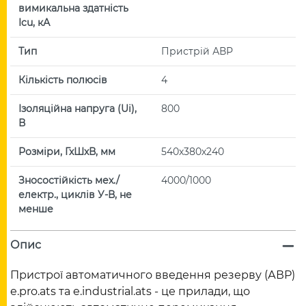
вимикальна здатність
Icu, кА
Тип
Пристрій АВР
Кількість полюсів
4
Ізоляційна напруга (Uі),
800
В
Розміри, ГхШхВ, мм
540х380х240
Зносостійкість мех./
4000/1000
електр., циклів У-В, не
менше
Опис
Пристрої автоматичного введення резерву (АВР)
e.pro.ats та e.industrial.ats - це прилади, що