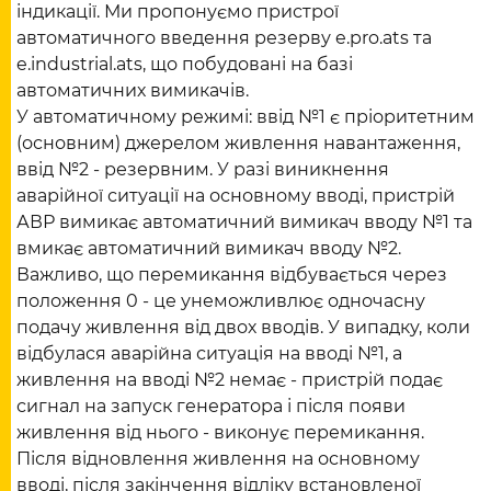
індикації. Ми пропонуємо пристрої
автоматичного введення резерву e.pro.ats та
e.industrial.ats, що побудовані на базі
автоматичних вимикачів.
У автоматичному режимі: ввід №1 є пріоритетним
(основним) джерелом живлення навантаження,
ввід №2 - резервним. У разі виникнення
аварійної ситуації на основному вводі, пристрій
АВР вимикає автоматичний вимикач вводу №1 та
вмикає автоматичний вимикач вводу №2.
Важливо, що перемикання відбувається через
положення 0 - це унеможливлює одночасну
подачу живлення від двох вводів. У випадку, коли
відбулася аварійна ситуація на вводі №1, а
живлення на вводі №2 немає - пристрій подає
сигнал на запуск генератора і після появи
живлення від нього - виконує перемикання.
Після відновлення живлення на основному
вводі, після закінчення відліку встановленої