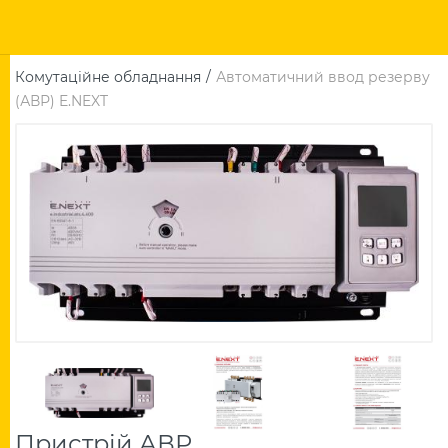
Комутаційне обладнання
Автоматичний ввод резерву
(АВР) E.NEXT
Пристрій АВР