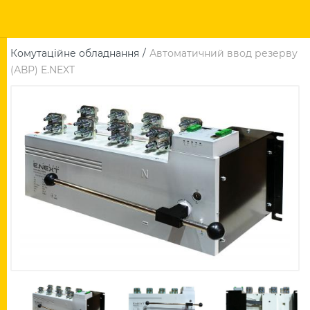
Комутаційне обладнання
Автоматичний ввод резерву
(АВР) E.NEXT