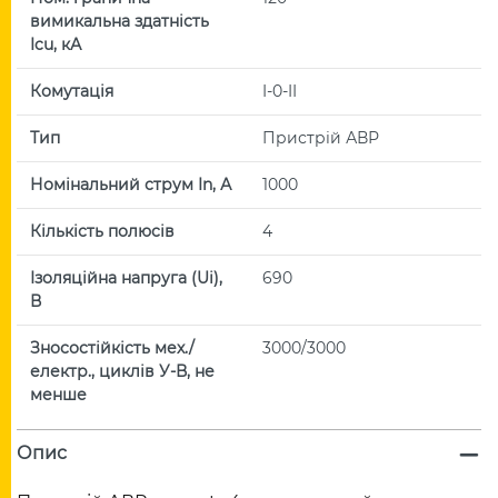
вимикальна здатність
Icu, кА
Комутація
I-0-II
Тип
Пристрій АВР
Номінальний струм In, А
1000
Кількість полюсів
4
Ізоляційна напруга (Uі),
690
В
Зносостійкість мех./
3000/3000
електр., циклів У-В, не
менше
Опис