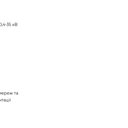
,4-35 кВ
мереж та
тації