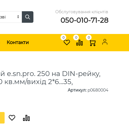
Обслуговування клієнтів
050-010-71-28
0
0
0
и
Контакти
 e.sn.pro. 250 на DIN-рейку,
0 кв.мм/вихід 2*6...35,
Артикул
:
p0680004