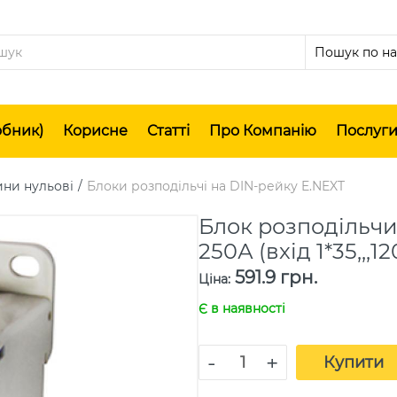
обник)
Корисне
Статті
Про Компанію
Послуг
ини нульові
Блоки розподільчі на DIN-рейку E.NEXT
Блок розподільчий
250А (вхід 1*35,,,12
591.9 грн.
Ціна
:
Є в наявності
-
+
Купити