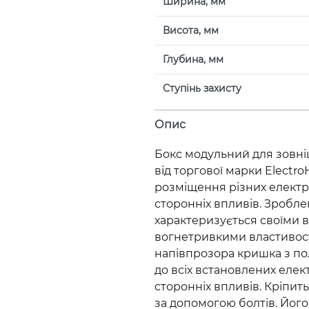
Ширина, мм
Висота, мм
Глубина, мм
Ступінь захисту
Опис
Бокс модульний для зовні
від торгової марки Elect
розміщення різних електро
сторонніх впливів. Зробле
характеризується своїми 
вогнетривкими властивост
напівпрозора кришка з по
до всіх встановлених елект
сторонніх впливів. Кріпит
за допомогою болтів. Його