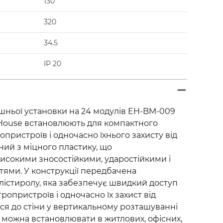
130
320
34.5
IP 20
шньої установки на 24 модулів EH-BM-009
roHouse встановлюють для компактного
пристроїв і одночасно їхнього захисту від
ний з міцного пластику, що
високими зносостійкими, ударостійкими і
ями. У конструкції передбачена
лістиролу, яка забезпечує швидкий доступ
ропристроїв і одночасно їх захист від
ься до стіни у вертикальному розташуванні
 можна встановлювати в житлових, офісних,