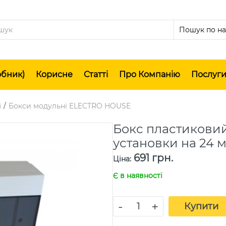
обник)
Корисне
Статті
Про Компанію
Послуг
і
Бокси модульні ELECTRO HOUSE
Бокс пластикови
установки на 24 м
691 грн.
Ціна
:
Є в наявності
-
+
Купити