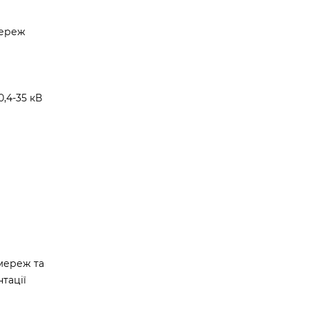
мереж
,4-35 кВ
мереж та
тації