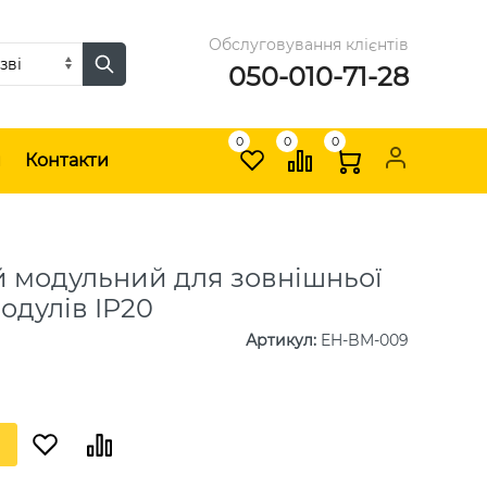
Обслуговування клієнтів
050-010-71-28
0
0
0
и
Контакти
й модульний для зовнішньої
одулів IP20
Артикул
:
EH-BM-009