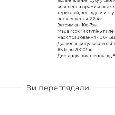
від виявлення руху у своє
освітлення промислових, 
територій, зон відпочинку
встановлення-2,2-4м.
Затримка - 10с-7хв.
Має високий ступінь пиле -
Час спрацювання - 0.6-1.5м
Дозволяє регулювати світл
10Лк до 2000Лк.
Дистанція виявлення від 8
Ви переглядали