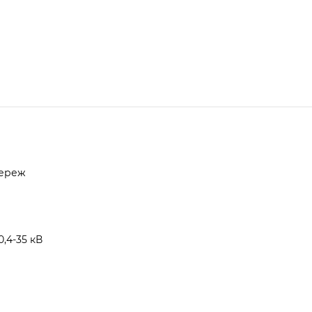
мереж
,4-35 кВ