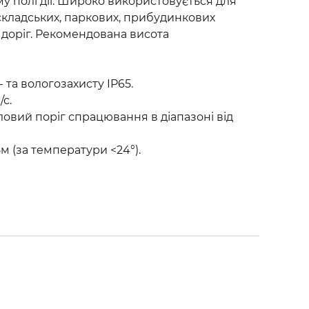
му полі дії. Широко використовується для
складських, паркових, прибудинкових
, доріг. Рекомендована висота
 та вологозахисту IP65.
/с.
овий поріг спрацювання в діапазоні від
м (за температури <24°).