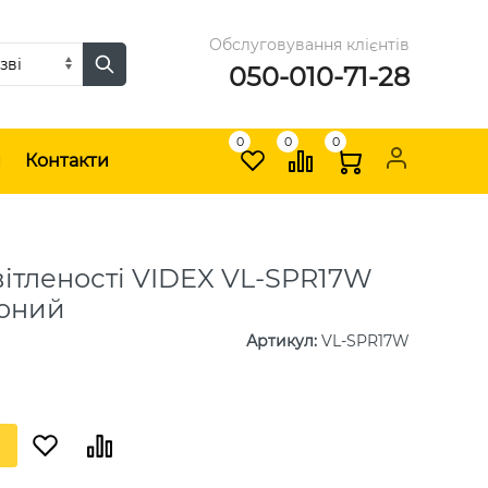
Обслуговування клієнтів
050-010-71-28
0
0
0
и
Контакти
вітленості VIDEX VL-SPR17W
воний
Артикул
:
VL-SPR17W