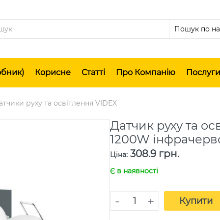
обник)
Корисне
Статті
Про Компанію
Послуг
атчики руху та освітлення VIDEX
Датчик руху та ос
1200W інфрачер
308.9 грн.
Ціна
:
Є в наявності
-
+
Купити