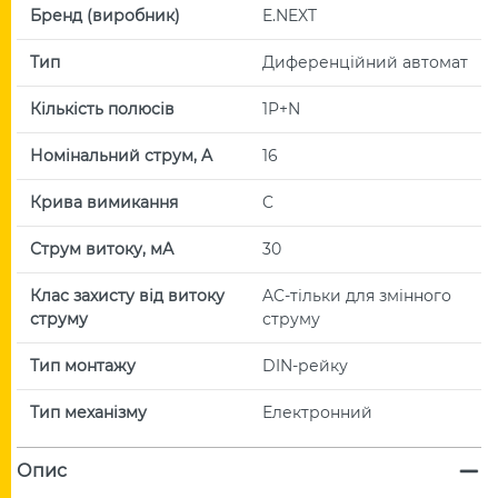
Бренд (виробник)
E.NEXT
Тип
Диференційний автомат
Кількість полюсів
1P+N
Номінальний струм, A
16
Крива вимикання
C
Струм витоку, мА
30
Клас захисту від витоку
AC-тільки для змінного
струму
струму
Тип монтажу
DIN-рейку
Тип механізму
Електронний
Опис