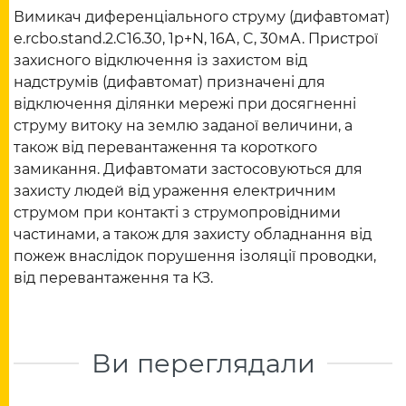
Вимикач диференціального струму (дифавтомат)
e.rcbo.stand.2.C16.30, 1p+N, 16А, C, 30мА. Пристрої
захисного відключення із захистом від
надструмів (дифавтомат) призначені для
відключення ділянки мережі при досягненні
струму витоку на землю заданої величини, а
також від перевантаження та короткого
замикання. Дифавтомати застосовуються для
захисту людей від ураження електричним
струмом при контакті з струмопровідними
частинами, а також для захисту обладнання від
пожеж внаслідок порушення ізоляції проводки,
від перевантаження та КЗ.
Ви переглядали