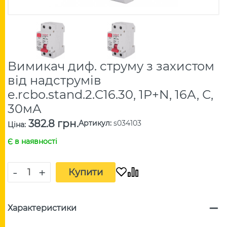
Вимикач диф. струму з захистом
від надструмів
e.rcbo.stand.2.C16.30, 1P+N, 16А, С,
30мА
382.8 грн.
Артикул
:
s034103
Ціна
:
Є в наявності
-
+
Купити
Характеристики