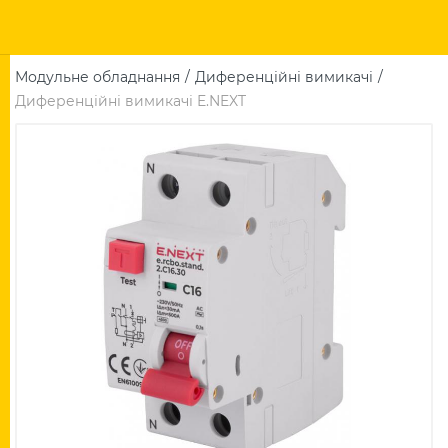
Модульне обладнання
Диференційні вимикачі
Диференційні вимикачі E.NEXT