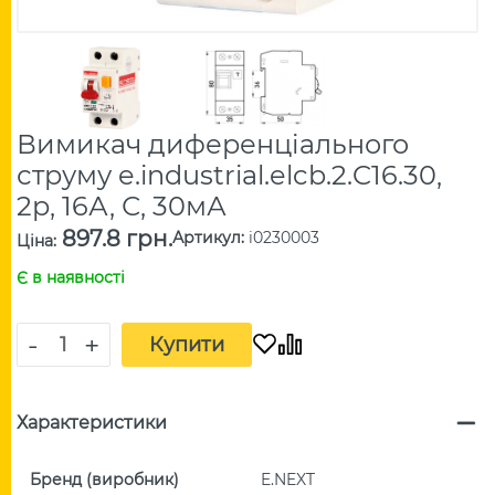
Вимикач диференціального
струму e.industrial.elcb.2.C16.30,
2р, 16А, С, 30мА
897.8 грн.
Артикул
:
i0230003
Ціна
:
Є в наявності
-
+
Купити
Характеристики
Бренд (виробник)
E.NEXT